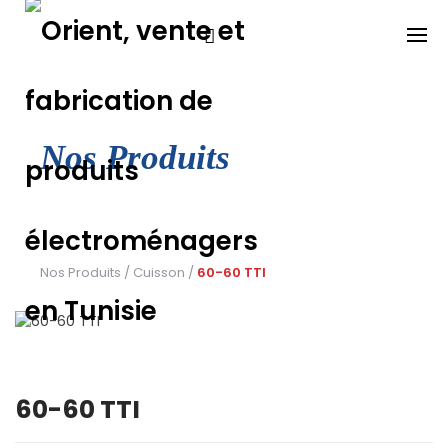
Skip
to
content
Nos Produits
Nos Produits
/
Cuisson
/
60-60 TTI
60-60 TTI