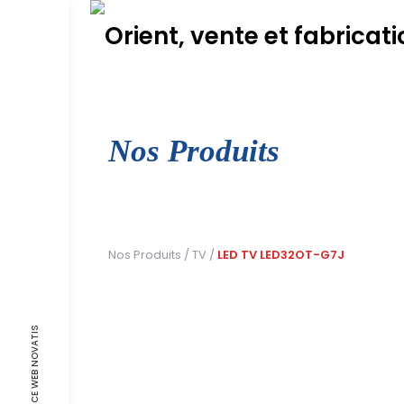
Skip
to
content
Nos Produits
Nos Produits
/
TV
/
LED TV LED32OT-G7J
AGENCE WEB NOVATIS