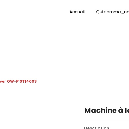
Accueil
Qui somme_no
aver OW-F10T1400S
Machine à 
Description