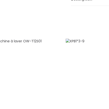
Information généra
Marque : Orient
Modèle : OW-F10T140
Type de la machine :
Couleur : Silver
Caractéristiques
Capacité de lavage :1
Puissance Lavage/Ess
Vitesse Essorage Max 
Alimentation : 220-2