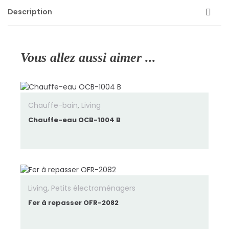
Description
Information générale
Vous allez aussi aimer ...
– Marque : Orient
– Modèle : OHB-0123-I
– Couleur : Blanc
Chauffe-bain
,
Living
Chauffe-eau OCB-1004 B
– Type :Mixeur à main
– Puissance :200 W
Réglages & options
Living
,
Petits électroménagers
– 2 vitesses
Fer à repasser OFR-2082
– Structure amovible pour un nettoyage facile