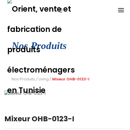
Skip
to
content
Nos Produits
Nos Produits
/
Living
/
Mixeur OHB-0123-I
Mixeur OHB-0123-I