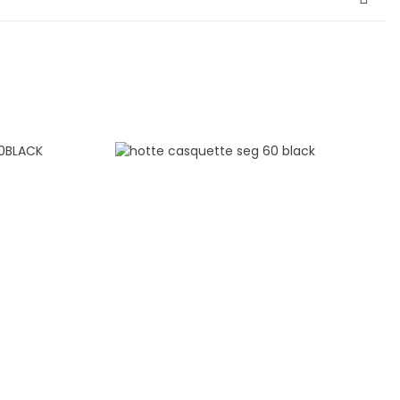
ale
sico 60-BLACK
 sous meuble
: 60 cm
 97 W
: 1*95W