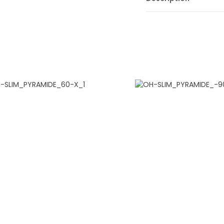
Information génér
– Marque : Orient
– Modèle : OH-Clas
– Couleur : NOIR
– Type : Casquette
– Dimension nette 
Consommation
– Puissance totale:
– Puissance moteur 