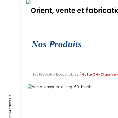
Skip
to
content
Nos Produits
Nos Produits
/
Encastrables
/
Hotte OH-Classico 
AGENCE WEB NOVATIS