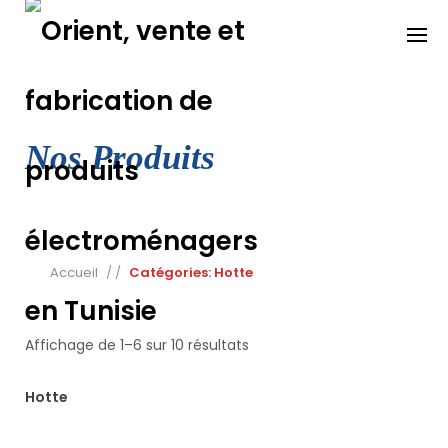
Skip
to
content
Nos Produits
Accueil
/
/
Catégories: Hotte
Trié
Affichage de 1–6 sur 10 résultats
Hotte
par