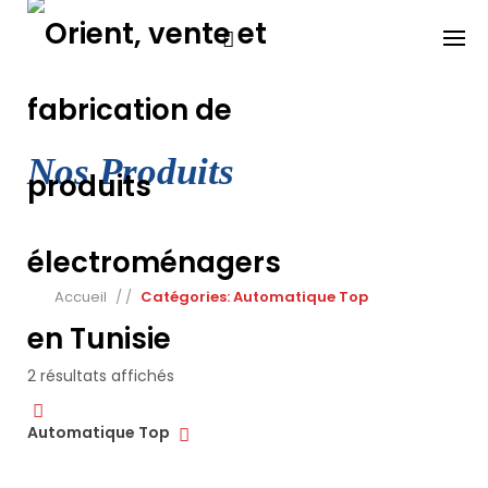
Skip
to
content
Nos Produits
Accueil
/
/
Catégories: Automatique Top
Trié
2 résultats affichés
Automatique Top
par