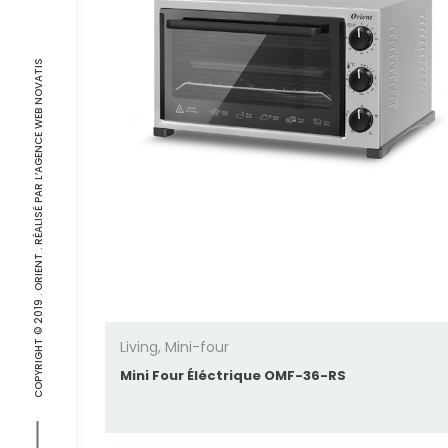
popularité
AGENCE WEB NOVATIS
COPYRIGHT © 2019 . ORIENT . RÉALISÉ PAR L’
Living
,
Mini-four
Mini Four Éléctrique OMF-36-RS