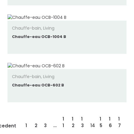
Chauffe-bain
,
Living
Chauffe-eau OCB-1004 B
Chauffe-bain
,
Living
Chauffe-eau OCB-602 B
1
1
1
1
1
1
1
2
3
…
1
2
3
14
5
6
7
cedent